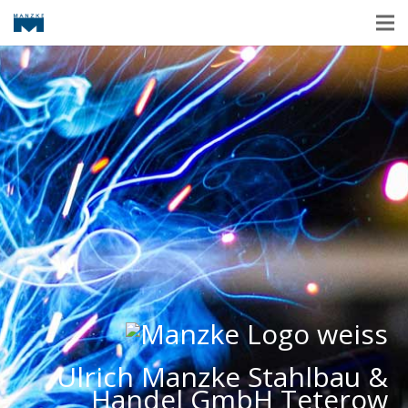
Ulrich Manzke Stahlbau &
Handel GmbH Teterow